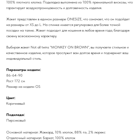
100% плотного хлопка. Подкладка выполнена из 100% премиальной вискозы, что
гарантирует воздухопроницаемость и долговечность изделия.
Жакет представлен в едином размере ONESIZE, что означает, что он подойдет
на размеры от XS до L. На спинке имеется регулировка для более точной
посадки на талию. Жакет подходит для ношения в любое время года, благодаря
своему всесезонному характеру.
Выбирая жакет Not all twins "MONKEY ON BROWN", вы получаете стильное и
качественное изделие, которое прослужит вам долгое время и подчеркнет ваш
индивидуальный стиль.
Параметры модели:
86-64-90
Рост 172 см
Размер на модели OS
Цвет:
Коричневый
Подклада:
Персиковый
Основной материал: Жаккард, 10% хлопок, 88% пэ, 2% люрекс
Отделочный материал: Бархат, 100% хлопок