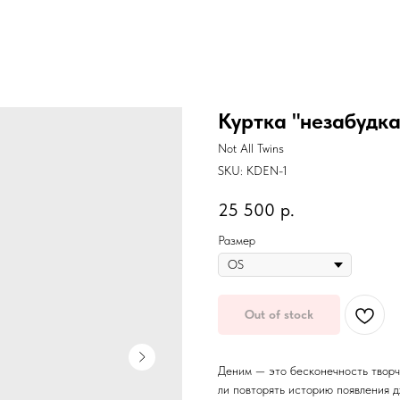
Куртка "незабудка
Not All Twins
SKU:
KDEN-1
25 500
р.
Размер
Out of stock
Деним — это бесконечность творч
ли повторять историю появления д