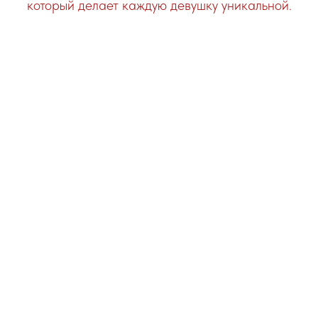
который делает каждую девушку уникальной.
иссия – создавать одежду, отражающую индивидуал
ом совмещая стиль, качество и комфорт. Каждая вещь 
wins напоминает о том, что быть собой – это наша сил
иняйтесь к миру, где мода говорит "да" вашей уника