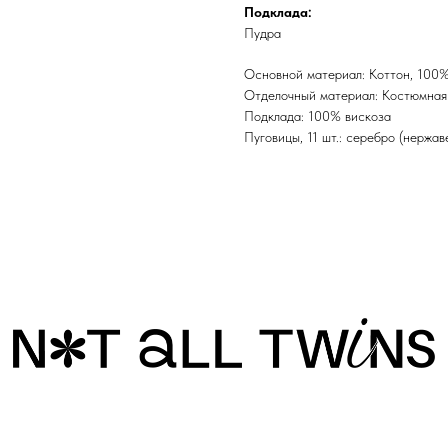
Подклада:
Пудра
Основной материал: Kоттон, 100%
Отделочный материал: Костюмная 
Подклада: 100% вискоза
Пуговицы, 11 шт.: серебро (нержа