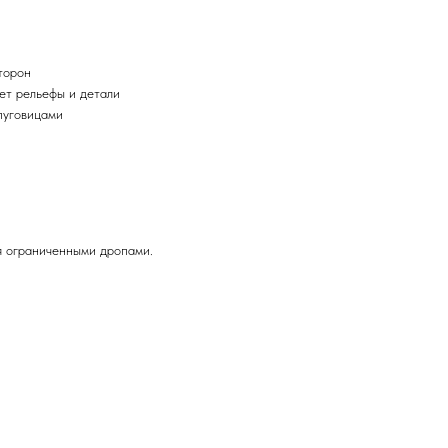
торон
ет рельефы и детали
пуговицами
я ограниченными дропами.