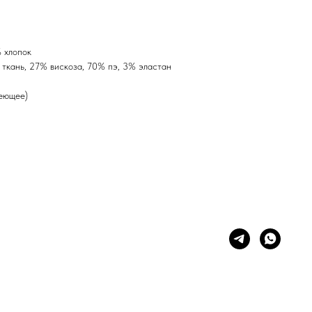
 хлопок
ткань, 27% вискоза, 70% пэ, 3% эластан
веющее)