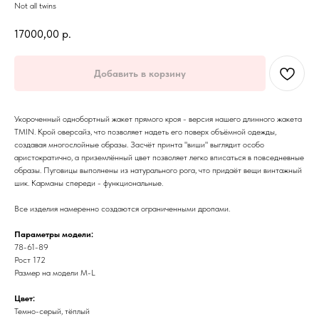
Not all twins
17000,00
р.
Добавить в корзину
Укороченный однобортный жакет прямого кроя - версия нашего длинного жакета
TMIN. Крой оверсайз, что позволяет надеть его поверх объёмной одежды,
создавая многослойные образы. Засчёт принта "виши" выглядит особо
аристократично, а приземлённый цвет позволяет легко вписаться в повседневные
образы. Пуговицы выполнены из натурального рога, что придаёт вещи винтажный
шик. Карманы спереди - функциональные.
Все изделия намеренно создаются ограниченными дропами.
Параметры модели:
78-61-89
Рост 172
Размер на модели M-L
Цвет:
Темно-серый, тёплый